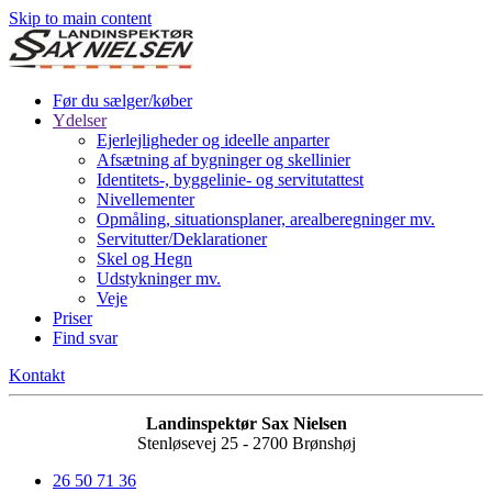
Skip to main content
Før du sælger/køber
Ydelser
Ejerlejligheder og ideelle anparter
Afsætning af bygninger og skellinier
Identitets-, byggelinie- og servitutattest
Nivellementer
Opmåling, situationsplaner, arealberegninger mv.
Servitutter/Deklarationer
Skel og Hegn
Udstykninger mv.
Veje
Priser
Find svar
Kontakt
Landinspektør Sax Nielsen
Stenløsevej 25 - 2700 Brønshøj
26 50 71 36