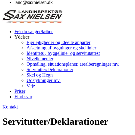
land@saxnielsen.dk
Før du sælger/køber
Ydelser
Ejerlejligheder og ideelle anparter
Afsætning af bygninger og skellinier
Identitets-, byggelinie- og servitutattest
Nivellementer
Opmåling, situationsplaner, arealberegninger mv.
Servitutter/Deklarationer
Skel og Hegn
Udstykninger mv.
Veje
Priser
Find svar
Kontakt
Servitutter/Deklarationer